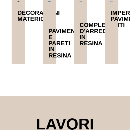
DECORAZIONI
IMPER
MATERICHE
PAVIM
COMPLEMENTI
PAVIMENTI
D'ARREDO
E
IN
PARETI
RESINA
IN
RESINA
LAVORI